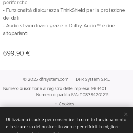
periferiche
- Funzionalità di sicurezza ThinkShield per la protezione
dei dati
- Audio straordinario grazie a Dolby Audio™ e due
altoparlanti
699,90
€
© 2025 dfrsystem.com DFR System S.R.L
Numero di iscrizione al registro delle imprese: 984401
Numero di partita IVA:IT08784201215
Cookies
Lingue
Utilizziamo i cookie per consentire il corretto funzionamento
Italiano
English
e la sicurezza del nostro sito web e per offrirti la migliore